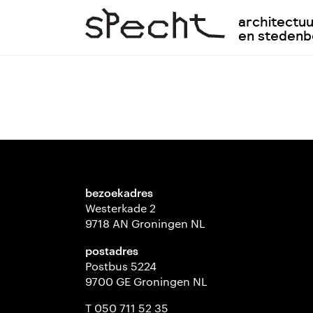
architectu
en steden
bezoekadres
Westerkade 2
9718 AN Groningen NL
postadres
Postbus 5224
9700 GE Groningen NL
T 050 711 52 35