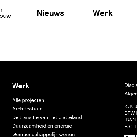
ur
Nieuws
Werk
bouw
Werk
Discl
Alge
Alle projecten
KvK 
Architectuur
BTW 
De transitie van het platteland
IBAN
Duurzaamheid en energie
BIC 
Gemeenschappelijk wonen