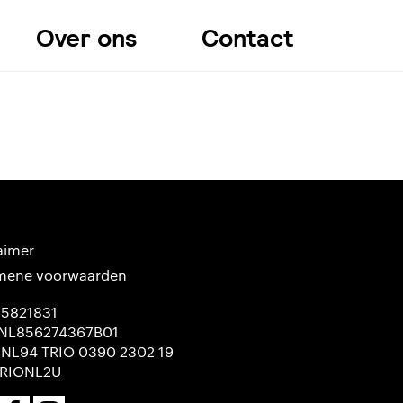
Over ons
Contact
aimer
mene voorwaarden
65821831
NL856274367B01
 NL94 TRIO 0390 2302 19
TRIONL2U