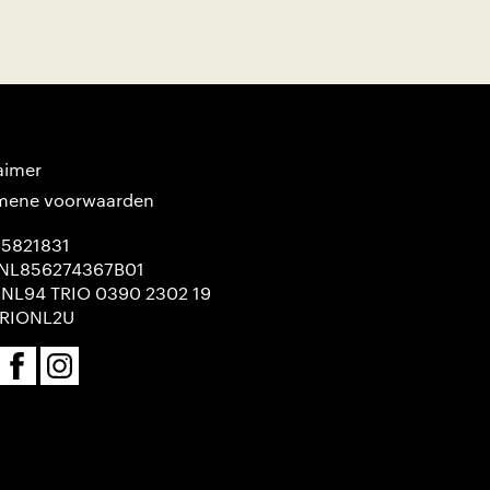
aimer
mene voorwaarden
65821831
NL856274367B01
 NL94 TRIO 0390 2302 19
TRIONL2U