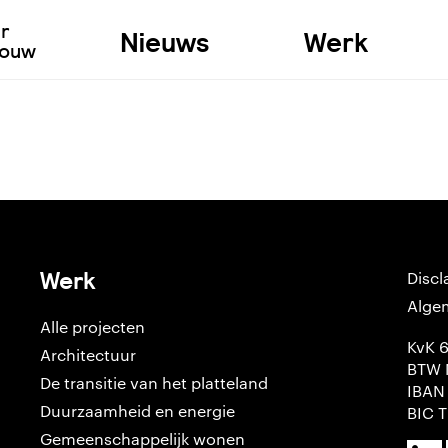
ur
Nieuws
Werk
bouw
Werk
Discl
Alge
Alle projecten
KvK 
Architectuur
BTW 
De transitie van het platteland
IBAN
Duurzaamheid en energie
BIC 
Gemeenschappelijk wonen