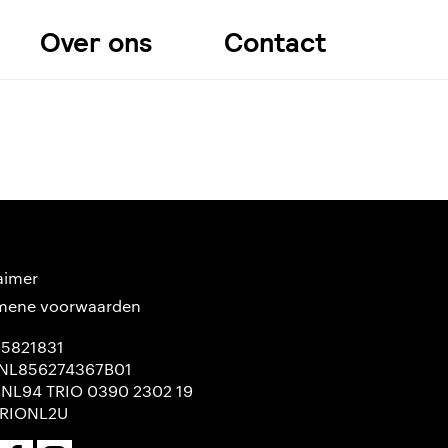
Over ons
Contact
aimer
mene voorwaarden
65821831
NL856274367B01
 NL94 TRIO 0390 2302 19
TRIONL2U