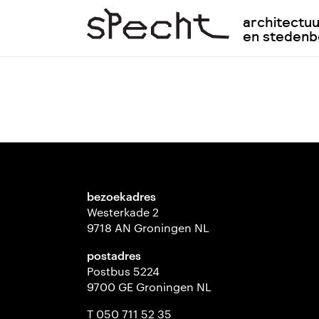
architectu
en steden
bezoekadres
Westerkade 2
9718 AN Groningen NL
postadres
Postbus 5224
9700 GE Groningen NL
T 050 711 52 35