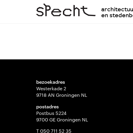
architectu
en steden
bezoekadres
Westerkade 2
9718 AN Groningen NL
postadres
Postbus 5224
9700 GE Groningen NL
T 050 711 52 35