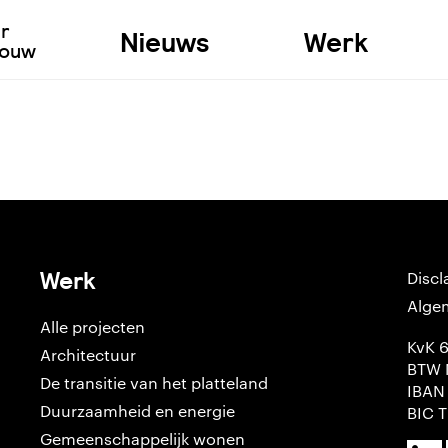
ur
Nieuws
Werk
bouw
Werk
Discl
Alge
Alle projecten
KvK 
Architectuur
BTW 
De transitie van het platteland
IBAN
Duurzaamheid en energie
BIC 
Gemeenschappelijk wonen