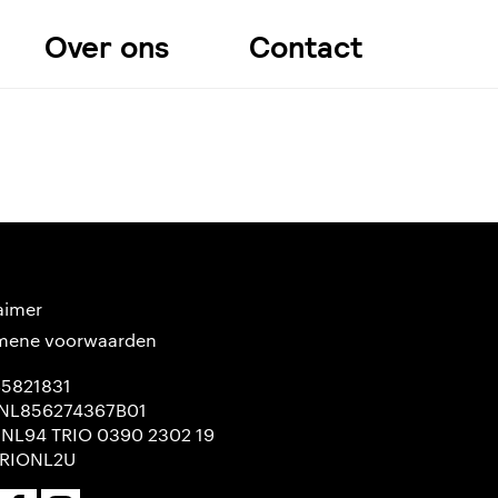
Over ons
Contact
aimer
mene voorwaarden
65821831
NL856274367B01
 NL94 TRIO 0390 2302 19
TRIONL2U