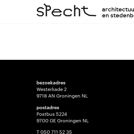
architectu
en steden
bezoekadres
Westerkade 2
9718 AN Groningen NL
postadres
Postbus 5224
9700 GE Groningen NL
T 050 711 52 35