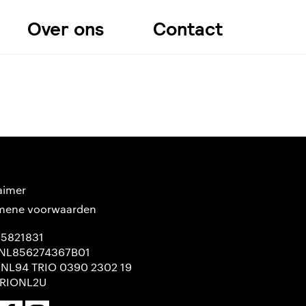
Over ons
Contact
aimer
mene voorwaarden
65821831
NL856274367B01
 NL94 TRIO 0390 2302 19
TRIONL2U