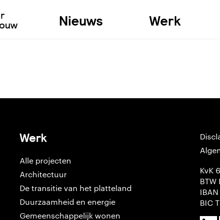
ur
Nieuws
Werk
bouw
Werk
Discl
Alge
Alle projecten
KvK 
Architectuur
BTW 
De transitie van het platteland
IBAN
Duurzaamheid en energie
BIC 
Gemeenschappelijk wonen