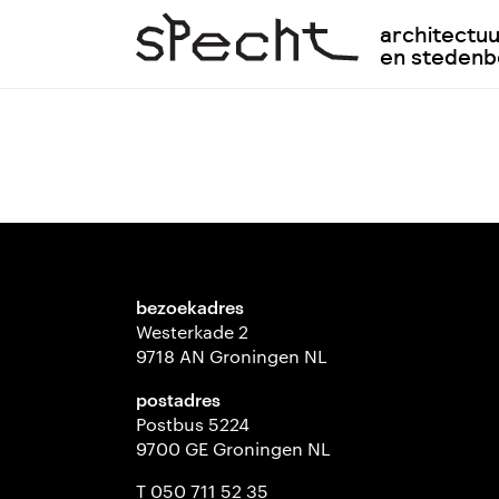
architectu
en steden
bezoekadres
Westerkade 2
9718 AN Groningen NL
postadres
Postbus 5224
9700 GE Groningen NL
T 050 711 52 35