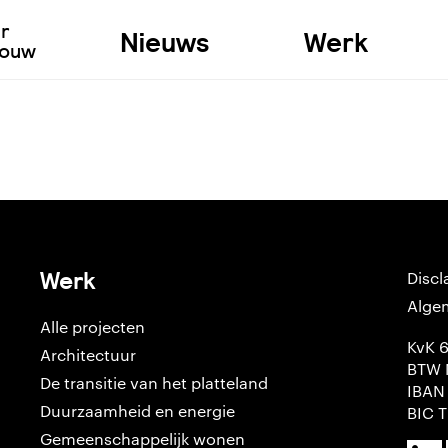
ur
Nieuws
Werk
bouw
Werk
Discl
Alge
Alle projecten
KvK 
Architectuur
BTW 
De transitie van het platteland
IBAN
Duurzaamheid en energie
BIC 
Gemeenschappelijk wonen