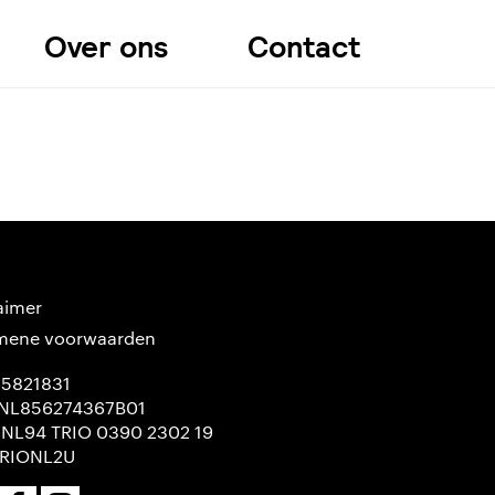
Over ons
Contact
aimer
mene voorwaarden
65821831
NL856274367B01
 NL94 TRIO 0390 2302 19
TRIONL2U