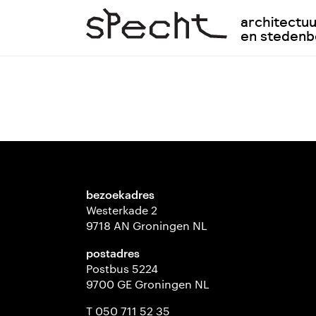
architectu
en steden
bezoekadres
Westerkade 2
9718 AN Groningen NL
postadres
Postbus 5224
9700 GE Groningen NL
T 050 711 52 35