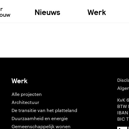
ur
Nieuws
Werk
bouw
Werk
Discl
Alge
Alle projecten
KvK 
Architectuur
BTW 
De transitie van het platteland
IBAN
Duurzaamheid en energie
BIC 
Gemeenschappelijk wonen