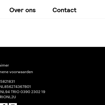
Over ons
Contact
aimer
mene voorwaarden
65821831
NL856274367B01
 NL94 TRIO 0390 2302 19
TRIONL2U