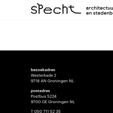
architectu
en steden
bezoekadres
Westerkade 2
9718 AN Groningen NL
postadres
Postbus 5224
9700 GE Groningen NL
T 050 711 52 35