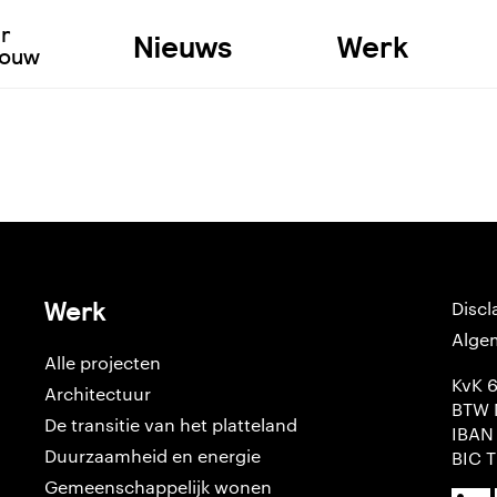
ur
Nieuws
Werk
bouw
Werk
Discl
Alge
Alle projecten
KvK 
Architectuur
BTW 
De transitie van het platteland
IBAN
Duurzaamheid en energie
BIC 
Gemeenschappelijk wonen