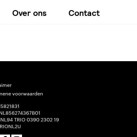
Over ons
Contact
aimer
mene voorwaarden
65821831
NL856274367B01
 NL94 TRIO 0390 2302 19
TRIONL2U