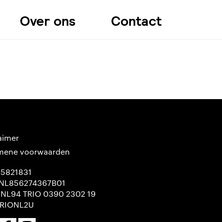
Over ons
Contact
aimer
mene voorwaarden
65821831
NL856274367B01
 NL94 TRIO 0390 2302 19
TRIONL2U