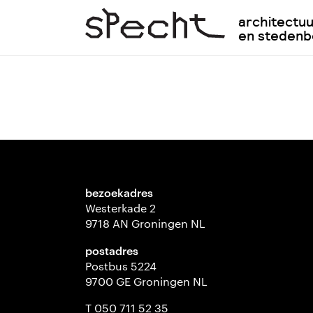
architectu
en steden
bezoekadres
Westerkade 2
9718 AN Groningen NL
postadres
Postbus 5224
9700 GE Groningen NL
T 050 711 52 35