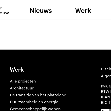
ur
Nieuws
Werk
bouw
Werk
Discl
Alge
Alle projecten
KvK 
Architectuur
BTW 
De transitie van het platteland
IBAN
Duurzaamheid en energie
BIC 
Gemeenschappelijk wonen