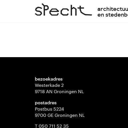
architectu
en steden
bezoekadres
Westerkade 2
9718 AN Groningen NL
postadres
Postbus 5224
9700 GE Groningen NL
T 050 711 52 35