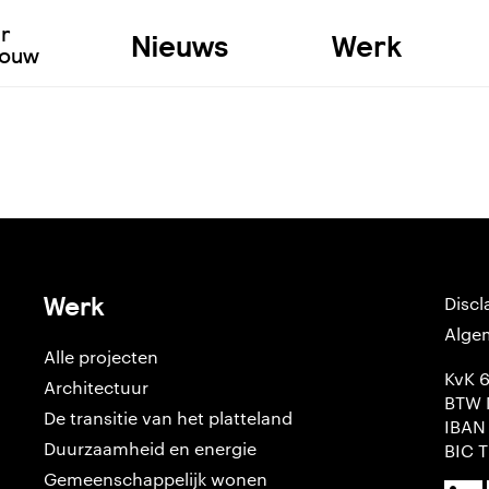
ur
Nieuws
Werk
bouw
Werk
Discl
Alge
Alle projecten
KvK 
Architectuur
BTW 
De transitie van het platteland
IBAN
Duurzaamheid en energie
BIC 
Gemeenschappelijk wonen