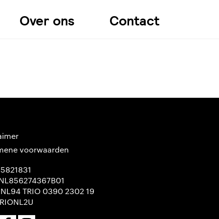
Over ons
Contact
aimer
mene voorwaarden
65821831
NL856274367B01
 NL94 TRIO 0390 2302 19
TRIONL2U