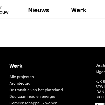
ur
Nieuws
Werk
bouw
Werk
Discl
Alge
Alle projecten
KvK 
Architectuur
BTW 
De transitie van het platteland
IBAN
Duurzaamheid en energie
BIC 
Gemeenschappelijk wonen