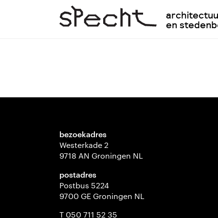
architectu
en steden
bezoekadres
Westerkade 2
9718 AN Groningen NL
postadres
Postbus 5224
9700 GE Groningen NL
T 050 711 52 35