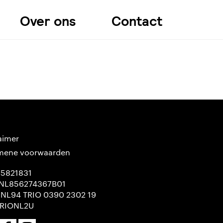
Over ons
Contact
aimer
mene voorwaarden
65821831
NL856274367B01
 NL94 TRIO 0390 2302 19
TRIONL2U