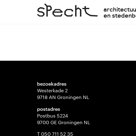
architectu
en steden
bezoekadres
Westerkade 2
9718 AN Groningen NL
postadres
Postbus 5224
9700 GE Groningen NL
T 050 711 52 35