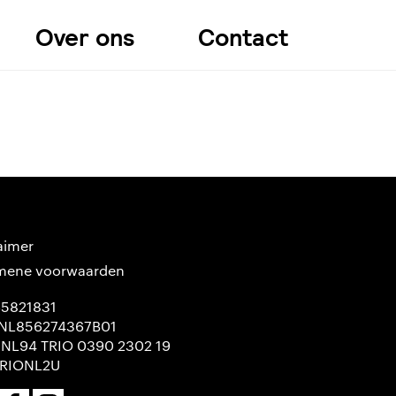
Over ons
Contact
aimer
mene voorwaarden
65821831
NL856274367B01
 NL94 TRIO 0390 2302 19
TRIONL2U