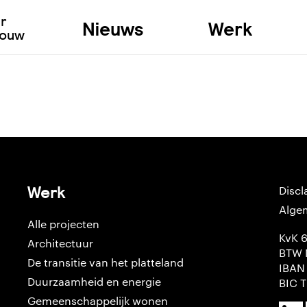
ur
Nieuws
Werk
bouw
Werk
Discl
Alge
Alle projecten
KvK 
Architectuur
BTW 
De transitie van het platteland
IBAN
Duurzaamheid en energie
BIC 
Gemeenschappelijk wonen