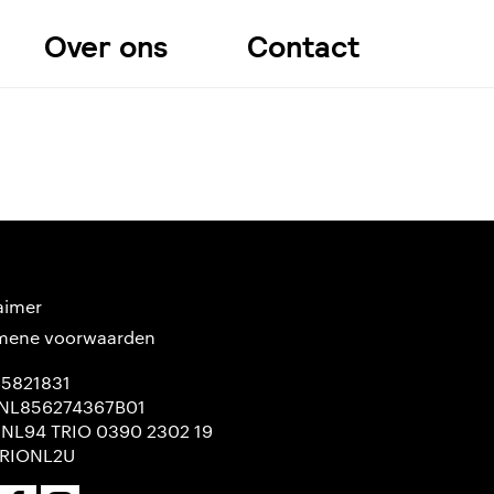
Over ons
Contact
aimer
mene voorwaarden
65821831
NL856274367B01
 NL94 TRIO 0390 2302 19
TRIONL2U