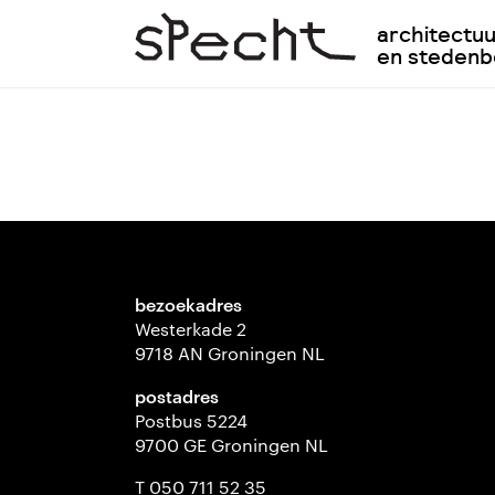
architectu
en steden
bezoekadres
Westerkade 2
9718 AN Groningen NL
postadres
Postbus 5224
9700 GE Groningen NL
T 050 711 52 35