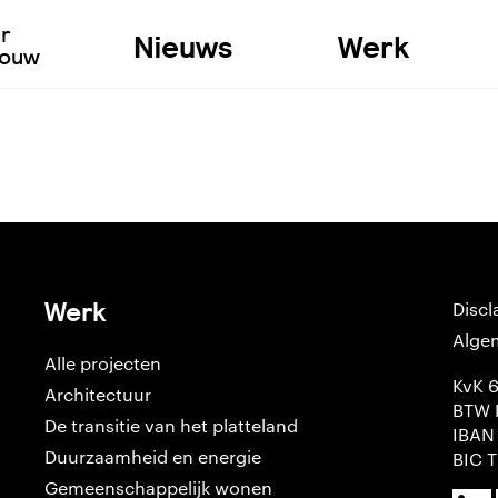
ur
Nieuws
Werk
bouw
Werk
Discl
Alge
Alle projecten
KvK 
Architectuur
BTW 
De transitie van het platteland
IBAN
Duurzaamheid en energie
BIC 
Gemeenschappelijk wonen