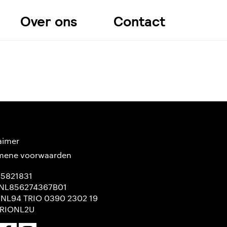
Over ons
Contact
aimer
mene voorwaarden
65821831
NL856274367B01
 NL94 TRIO 0390 2302 19
TRIONL2U