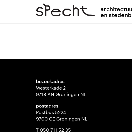
architectu
en steden
bezoekadres
Westerkade 2
9718 AN Groningen NL
postadres
Postbus 5224
9700 GE Groningen NL
T 050 711 52 35