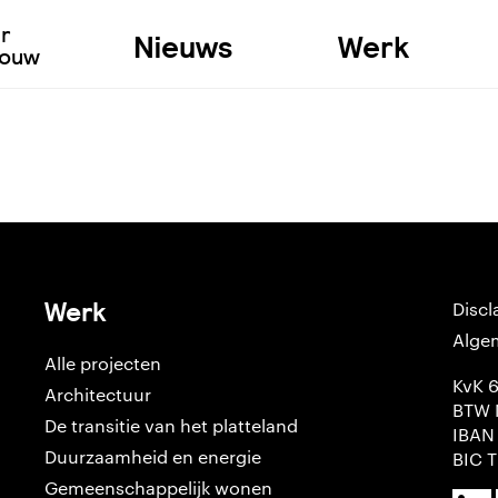
ur
Nieuws
Werk
bouw
Werk
Discl
Alge
Alle projecten
KvK 
Architectuur
BTW 
De transitie van het platteland
IBAN
Duurzaamheid en energie
BIC 
Gemeenschappelijk wonen