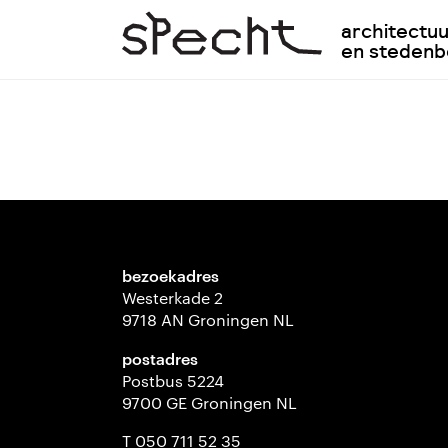
architectu
en steden
bezoekadres
Westerkade 2
9718 AN Groningen NL
postadres
Postbus 5224
9700 GE Groningen NL
T 050 711 52 35