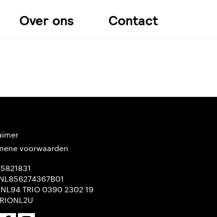
Over ons
Contact
aimer
mene voorwaarden
65821831
NL856274367B01
 NL94 TRIO 0390 2302 19
TRIONL2U