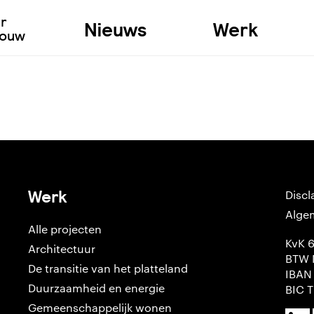
ur
Nieuws
Werk
bouw
Werk
Discl
Alge
Alle projecten
KvK 
Architectuur
BTW 
De transitie van het platteland
IBAN
Duurzaamheid en energie
BIC 
Gemeenschappelijk wonen