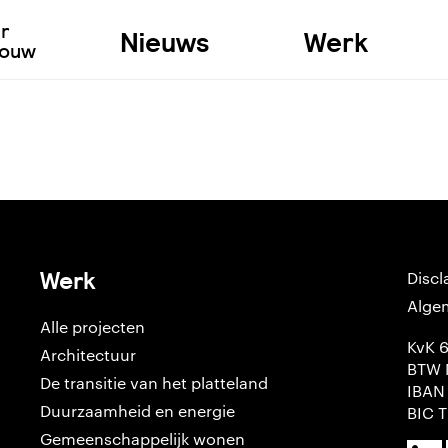
ur
Nieuws
Werk
bouw
Werk
Discl
Alge
Alle projecten
KvK 
Architectuur
BTW 
De transitie van het platteland
IBAN
Duurzaamheid en energie
BIC 
Gemeenschappelijk wonen