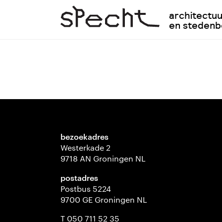
architectu
en steden
bezoekadres
Westerkade 2
9718 AN Groningen NL
postadres
Postbus 5224
9700 GE Groningen NL
T 050 711 52 35