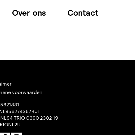
Over ons
Contact
aimer
mene voorwaarden
65821831
NL856274367B01
 NL94 TRIO 0390 2302 19
TRIONL2U