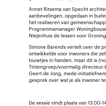
Annet Ritsema van Specht archite
aanbevelingen, opgedaan in buiten
het realiseren van gemeenschappe
Programmamanager Woningbouw bi
Niejenhuis de lessen voor Groning
Simone Barends vertelt over de p
ontwikkelde voor inwoners die zelf
touwtjes in handen, maar dit is (n
Tintengroep/voormalig directeur-b
Geert de Jong, mede-initiatiefne
gesprek over wat je als inwoner t
De sessie vindt plaats van 13.00-