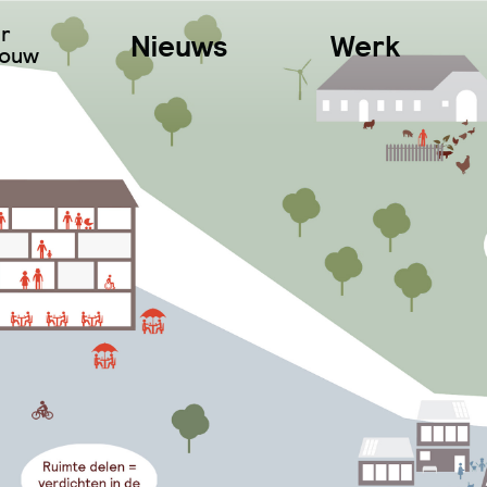
ur
Nieuws
Werk
bouw