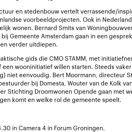
ctuur en stedenbouw vertelt verrassende/inspi
landse voorbeeldprojecten. Ook in Nederland z
lijk wonen. Bernard Smits van Woningbouwver
j Gemeente Amsterdam gaan in een gesprek 
en verder uitdiepen.
raktische gids die CMO STAMM, met initiatiefne
 een wooninitiatief willen starten. Steeds vake
og) niet eenvoudig. Bert Moormann, directeur St
estuurder bij Domesta, Wouter van de Kolk van
mer Stichting Droomwonen Opende gaan met wet
egen komt en welke rol de gemeente speelt.
14.30 in Camera 4 in Forum Groningen.