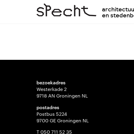
architectu
en steden
bezoekadres
Westerkade 2
9718 AN Groningen NL
postadres
Postbus 5224
9700 GE Groningen NL
T 050 711 52 35