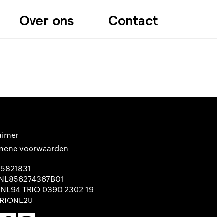
Over ons
Contact
aimer
mene voorwaarden
65821831
NL856274367B01
 NL94 TRIO 0390 2302 19
TRIONL2U