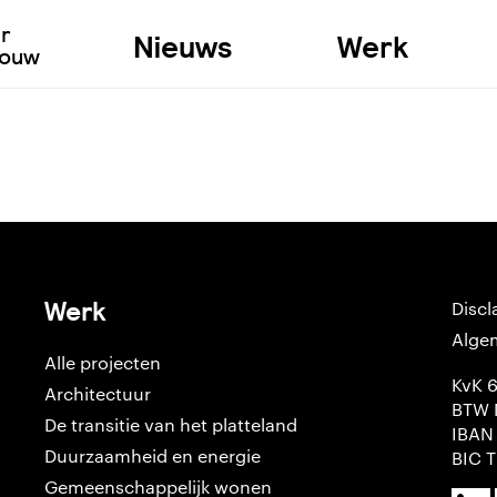
ur
Nieuws
Werk
bouw
Werk
Discl
Alge
Alle projecten
KvK 
Architectuur
BTW 
De transitie van het platteland
IBAN
Duurzaamheid en energie
BIC 
Gemeenschappelijk wonen